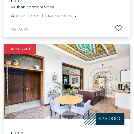
LILLE
Vauban cormontaigne
Appartement
|
4 chambres
Réf. AUYA
EXCLUSIVITÉ
435 000€