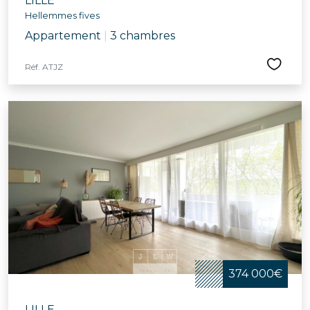
LILLE
Hellemmes fives
Appartement
|
3 chambres
Réf. ATJZ
374 000€
LILLE