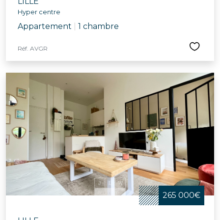
LILLE
Hyper centre
Appartement
|
1 chambre
Réf. AVGR
265 000€