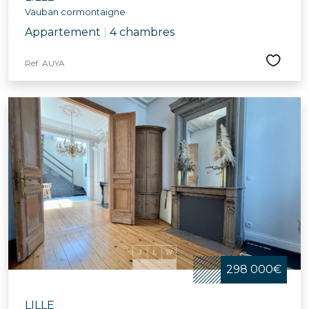
Vauban cormontaigne
Appartement
|
4 chambres
Réf. AUYA
298 000€
LILLE