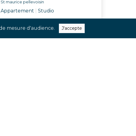
St maurice pellevoisin
Appartement
|
Studio
Réf. ATUS
ns de mesure d'audience.
J'accepte
quer nos dernières nouveautés et