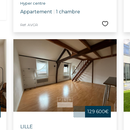
Hyper centre
Appartement
|
1 chambre
Réf. AVGR
129 600€
LILLE