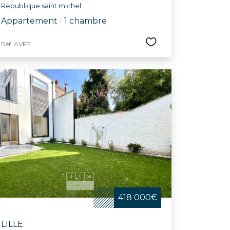
Republique saint michel
Appartement
|
1 chambre
Réf. AVFP
418 000€
LILLE