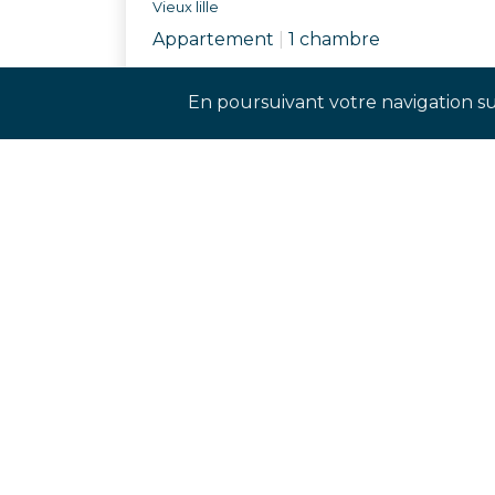
Vieux lille
Appartement
|
1 chambre
Réf. AUBY
En poursuivant votre navigation sur
Rejoignez-nos réseaux sociaux p