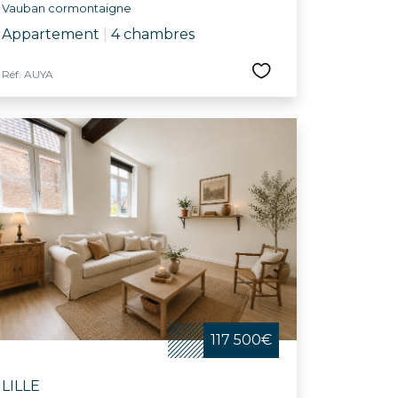
Vauban cormontaigne
Appartement
|
4 chambres
Réf. AUYA
117 500€
LILLE