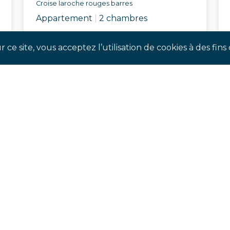
Croise laroche rouges barres
Appartement
|
2 chambres
Réf. AUBQ
 ce site, vous acceptez l’utilisation de cookies à des fi
SUIVEZ-NOUS !
our suivre notre actualité en temps réel et ne pas man
évènements à venir.