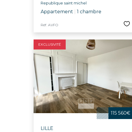
Republique saint michel
Appartement
|
1 chambre
Réf. AVFO
EXCLUSIVITÉ
115 560€
LILLE