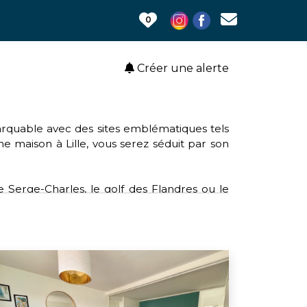
0
Créer une alerte
emarquable avec des sites emblématiques tels
une maison à Lille, vous serez séduit par son
e Serge-Charles, le golf des Flandres ou le
 clubs tels que le rugby, le volley-ball et le
le, offrant un accès aisé aux services et aux
lture, Lille soutient des causes telles que
sein et l'opération de broyage mobile pour