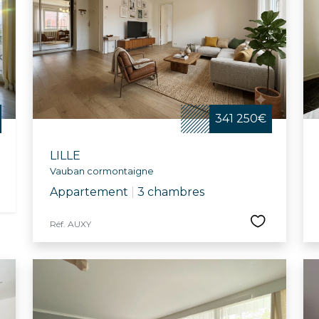
le, la ville propose tout au long de l'année des animations
 concert pour l’école Vanoverschelde et la semaine bleu
 culturelles et sportives, comprenant le Palais des Bea
e Jeannine-Manuel, Lille offre un cadre idéal pour ceux c
eillante.
341 250€
LILLE
Vauban cormontaigne
Appartement
|
3 chambres
Réf. AUXY