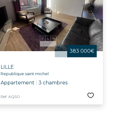
383 000€
LILLE
Republique saint michel
Appartement
|
3 chambres
Réf. AQSO