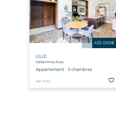
435 000€
LILLE
Hellemmes fives
Appartement
|
3 chambres
Réf. ATJZ