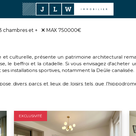
3 chambres et +
MAX 750000€
rique et culturelle, présente un patrimoine architectural r
se, le beffroi et la citadelle. Si vous envisagez d'acheter 
 ses installations sportives, notamment la Deûle canalisée.
se divers parcs et lieux de loisirs tels que l’hippodrom
e. Pour les amateurs de sports, Lille offre une diversité de
lle dynamique fait partie de la Métropole européenne de Lil
pour ceux qui souhaitent acheter sur Lille.
EXCLUSIVITÉ
ctions environnementales, de santé, d'éducation et de cu
n bonnet rose” pour les femmes atteintes d'un cancer du 
s verts.