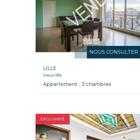
Festive et convivia
bibliothèques, le
d'infrastructures
communal et l’écol
dynamique et bienv
NOUS CONSULTER
LILLE
Vieux lille
Appartement
|
3 chambres
EXCLUSIVITÉ