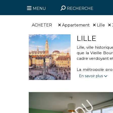
MENU
RECHERCHE
ACHETER
Appartement
Lille
LILLE
Lille, ville histo
que la Vieille Bour
cadre verdoyant et
La métropole propo
parc de la Citadell
En savoir plus
handball. Cette vi
transports urbains 
Engagée dans des a
l'association “Mo
valoriser les déchet