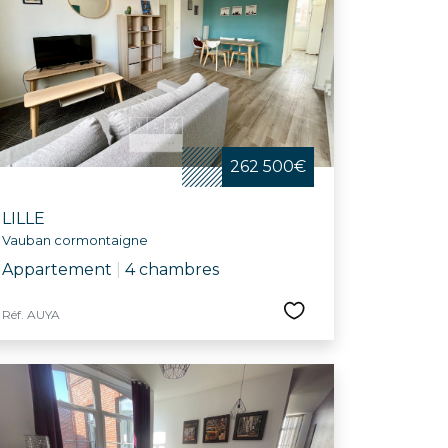
 telles que la Braderie de Lille, la nuit des
e dédiée aux aînés. Avec son riche réseau
ux-Arts, le Grand Palais, le conservatoire
herchant une maison à vendre dans une ville
262 500€
LILLE
Vauban cormontaigne
Appartement
|
4 chambres
Réf. AUYA