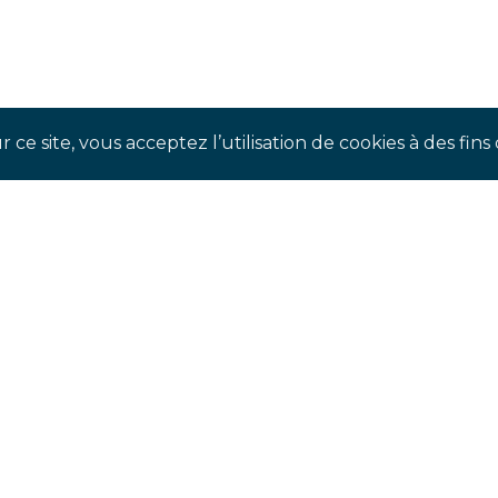
 ce site, vous acceptez l’utilisation de cookies à des fi
SUIVEZ-NOUS !
our suivre notre actualité en temps réel et ne pas man
évènements à venir.
TAGRAM
FAC