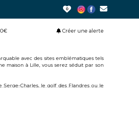
0
00€
Créer une alerte
emarquable avec des sites emblématiques tels
une maison à Lille, vous serez séduit par son
e Serge-Charles, le golf des Flandres ou le
 clubs tels que le rugby, le volley-ball et le
le, offrant un accès aisé aux services et aux
lture, Lille soutient des causes telles que
sein et l'opération de broyage mobile pour