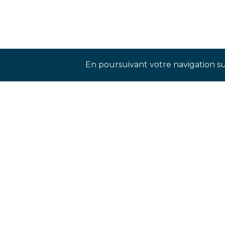
En poursuivant votre navigation sur
Rejoignez-nos réseaux sociaux p
INS