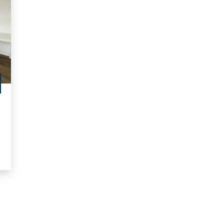
le, la ville propose tout au long de l'année des animations
 concert pour l’école Vanoverschelde et la semaine bleu
 culturelles et sportives, comprenant le Palais des Bea
e Jeannine-Manuel, Lille offre un cadre idéal pour ceux c
eillante.