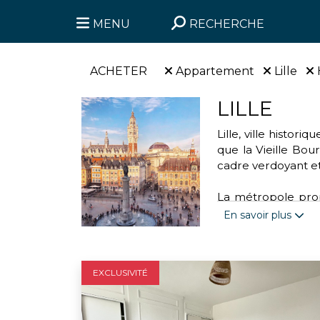
MENU
RECHERCHE
ACHETER
Appartement
Lille
LILLE
Lille, ville histo
que la Vieille Bour
cadre verdoyant et
La métropole propo
parc de la Citadell
En savoir plus
handball. Cette vi
transports urbains 
EXCLUSIVITÉ
Engagée dans des a
l'association “Mo
valoriser les déchet