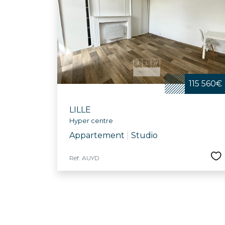
Festive et convivia
bibliothèques, le
d'infrastructures
communal et l’écol
dynamique et bienv
115 560€
LILLE
Hyper centre
Appartement
|
Studio
Réf. AUYD