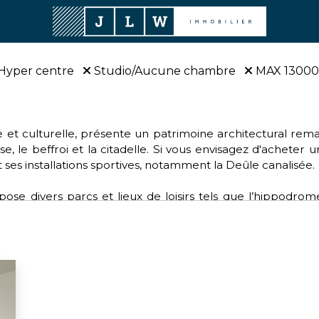
Hyper centre
Studio/Aucune chambre
MAX 1300
rique et culturelle, présente un patrimoine architectural r
se, le beffroi et la citadelle. Si vous envisagez d'acheter 
 ses installations sportives, notamment la Deûle canalisée.
se divers parcs et lieux de loisirs tels que l’hippodrom
e. Pour les amateurs de sports, Lille offre une diversité de
lle dynamique fait partie de la Métropole européenne de Lil
pour ceux qui souhaitent acheter sur Lille.
ctions environnementales, de santé, d'éducation et de cu
n bonnet rose” pour les femmes atteintes d'un cancer du 
s verts.