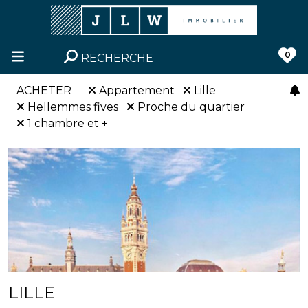
0
RECHERCHE
ACHETER
Appartement
Lille
Hellemmes fives
Proche du quartier
1 chambre et +
LILLE