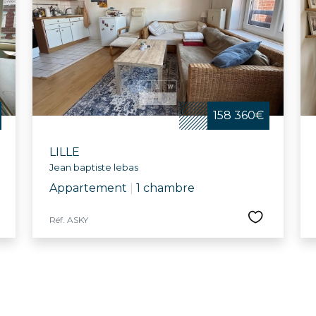
158 360€
LILLE
Jean baptiste lebas
Appartement
|
1 chambre
Réf. ASKY